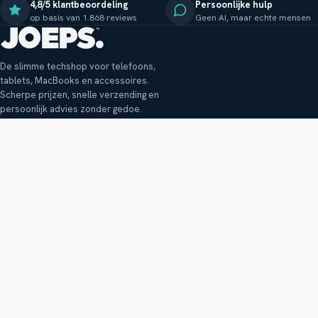
4,8/5 klantbeoordeling
Persoonlijke hulp
op basis van 1.868 reviews
Geen AI, maar echte mensen
De slimme techshop voor telefoons,
tablets, MacBooks en accessoires.
Scherpe prijzen, snelle verzending en
persoonlijk advies zonder gedoe.
Klantenservice
Shop
Veelgestelde vragen
Smartphones
Bezorging
Tablets
Retouren en garantie
Audio
Betaalmethoden
Accessoires
Bestellen en betalen
Buitenkansjes
Reviewbeleid
Alle producten
Tips, vragen of klachten?