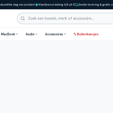
 dezelfde dag verzonden!
Klantbeoordeling 4,8 uit 5
Snelle levering & gratis 
Zoeken
& MacBook
Audio
Accessoires
% Buitenkansjes