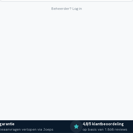
Beheerder?
Log in
 garantie
4,8/5 klantbeoordeling
ieaanvragen verlopen via Joeps
op basis van 1.868 reviews