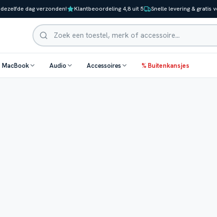
 dezelfde dag verzonden!
Klantbeoordeling 4,8 uit 5
Snelle levering & gratis 
Zoeken
& MacBook
Audio
Accessoires
% Buitenkansjes