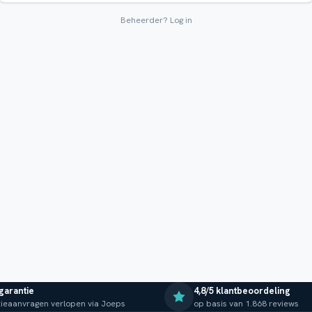
Beheerder?
Log in
 garantie
4,8/5 klantbeoordeling
ieaanvragen verlopen via Joeps
op basis van 1.868 reviews