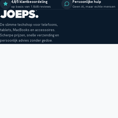
4,8/5 klantbeoordeling
Persoonlijke hulp
op basis van 1.868 reviews
Geen AI, maar echte mensen
De slimme techshop voor telefoons,
tablets, MacBooks en accessoires.
Scherpe prijzen, snelle verzending en
persoonlijk advies zonder gedoe.
Klantenservice
Shop
Veelgestelde vragen
Smartphones
Bezorging
Tablets
Retouren en garantie
Audio
Betaalmethoden
Accessoires
Bestellen en betalen
Buitenkansjes
Reviewbeleid
Alle producten
Tips, vragen of klachten?