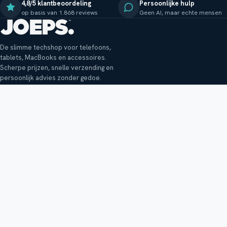
4,8/5 klantbeoordeling
Persoonlijke hulp
op basis van 1.868 reviews
Geen AI, maar echte mensen
De slimme techshop voor telefoons,
tablets, MacBooks en accessoires.
Scherpe prijzen, snelle verzending en
persoonlijk advies zonder gedoe.
Klantenservice
Shop
Veelgestelde vragen
Smartphones
Bezorging
Tablets
Retouren en garantie
Audio
Betaalmethoden
Accessoires
Bestellen en betalen
Buitenkansjes
Reviewbeleid
Alle producten
Tips, vragen of klachten?