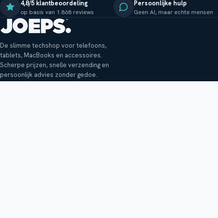
4,8/5 klantbeoordeling
Persoonlijke hulp
op basis van 1.868 reviews
Geen AI, maar echte mensen
De slimme techshop voor telefoons,
tablets, MacBooks en accessoires.
Scherpe prijzen, snelle verzending en
persoonlijk advies zonder gedoe.
Klantenservice
Shop
Veelgestelde vragen
Smartphones
Bezorging
Tablets
Retouren en garantie
Audio
Betaalmethoden
Accessoires
Bestellen en betalen
Buitenkansjes
Reviewbeleid
Alle producten
Tips, vragen of klachten?