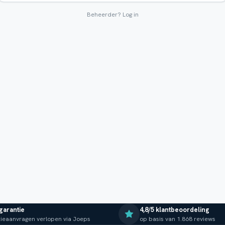
Beheerder?
Log in
 garantie
4,8/5 klantbeoordeling
ieaanvragen verlopen via Joeps
op basis van 1.868 reviews