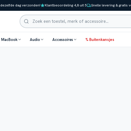
 dezelfde dag verzonden!
Klantbeoordeling 4,8 uit 5
Snelle levering & gratis 
Zoeken
& MacBook
Audio
Accessoires
% Buitenkansjes