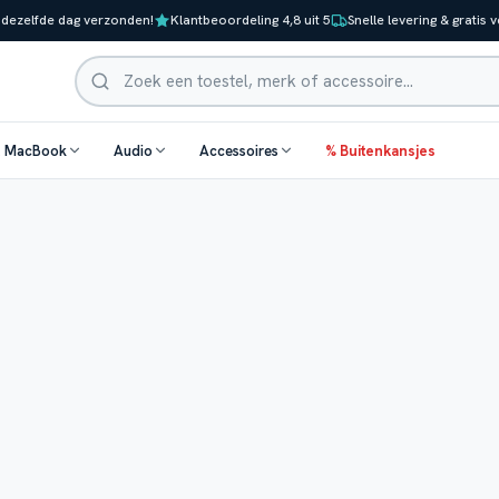
 dezelfde dag verzonden!
Klantbeoordeling 4,8 uit 5
Snelle levering & gratis 
Zoeken
& MacBook
Audio
Accessoires
% Buitenkansjes