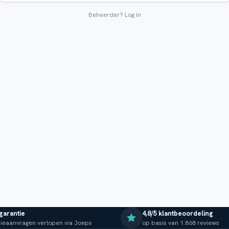
Beheerder?
Log in
 garantie
4,8/5 klantbeoordeling
ieaanvragen verlopen via Joeps
op basis van 1.868 reviews