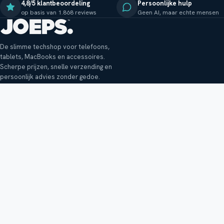
4,8/5 klantbeoordeling
Persoonlijke hulp
op basis van 1.868 reviews
Geen AI, maar echte mensen
De slimme techshop voor telefoons,
tablets, MacBooks en accessoires.
Scherpe prijzen, snelle verzending en
persoonlijk advies zonder gedoe.
Klantenservice
Shop
Veelgestelde vragen
Smartphones
Bezorging
Tablets
Retouren en garantie
Audio
Betaalmethoden
Accessoires
Bestellen en betalen
Buitenkansjes
Reviewbeleid
Alle producten
Tips, vragen of klachten?