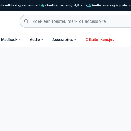
 dezelfde dag verzonden!
Klantbeoordeling 4,8 uit 5
Snelle levering & gratis 
Zoeken
& MacBook
Audio
Accessoires
% Buitenkansjes