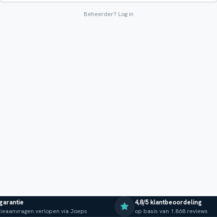
Beheerder?
Log in
 garantie
4,8/5 klantbeoordeling
ieaanvragen verlopen via Joeps
op basis van 1.868 reviews