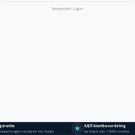
Beheerder?
Log in
 garantie
4,8/5 klantbeoordeling
ieaanvragen verlopen via Joeps
op basis van 1.868 reviews