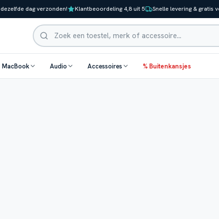
 dezelfde dag verzonden!
Klantbeoordeling 4,8 uit 5
Snelle levering & gratis 
Zoeken
& MacBook
Audio
Accessoires
% Buitenkansjes