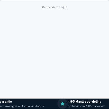
Beheerder?
Log in
 garantie
4,8/5 klantbeoordeling
ieaanvragen verlopen via Joeps
op basis van 1.868 reviews