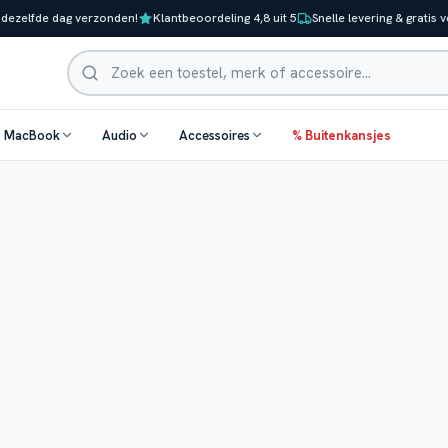
 dezelfde dag verzonden!
Klantbeoordeling 4,8 uit 5
Snelle levering & gratis 
Zoeken
& MacBook
Audio
Accessoires
% Buitenkansjes