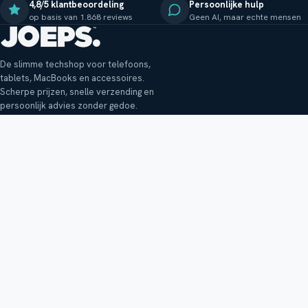
4,8/5 klantbeoordeling
Persoonlijke hulp
op basis van 1.868 reviews
Geen AI, maar echte mensen
De slimme techshop voor telefoons,
tablets, MacBooks en accessoires.
Scherpe prijzen, snelle verzending en
persoonlijk advies zonder gedoe.
Klantenservice
Shop
Veelgestelde vragen
Smartphones
Bezorging
Tablets
Retouren en garantie
Audio
Betaalmethoden
Accessoires
Bestellen en betalen
Buitenkansjes
Reviewbeleid
Alle producten
Tips, vragen of klachten?