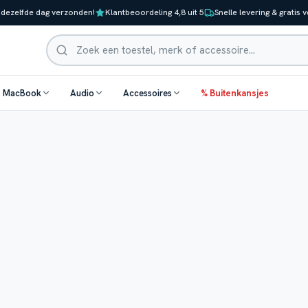
 dezelfde dag verzonden!
Klantbeoordeling 4,8 uit 5
Snelle levering & gratis 
Zoeken
& MacBook
Audio
Accessoires
% Buitenkansjes