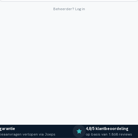
Beheerder?
Log in
 garantie
4,8/5 klantbeoordeling
ieaanvragen verlopen via Joeps
op basis van 1.868 reviews