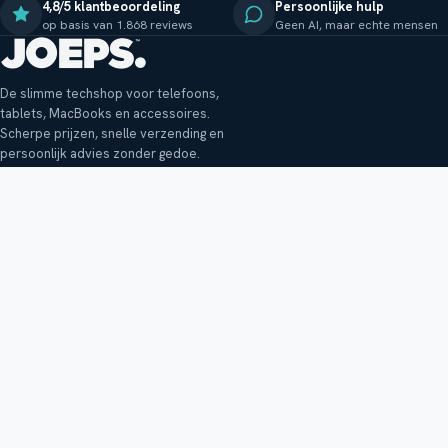
4,8/5 klantbeoordeling
Persoonlijke hulp
op basis van 1.868 reviews
Geen AI, maar echte mensen
De slimme techshop voor telefoons,
tablets, MacBooks en accessoires.
Scherpe prijzen, snelle verzending en
persoonlijk advies zonder gedoe.
Klantenservice
Shop
Veelgestelde vragen
Smartphones
Bezorging
Tablets
Retouren en garantie
Audio
Betaalmethoden
Accessoires
Bestellen en betalen
Buitenkansjes
Reviewbeleid
Alle producten
Tips, vragen of klachten?