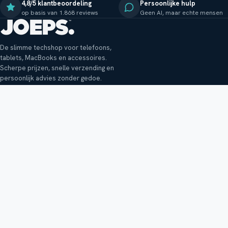
4,8/5 klantbeoordeling
Persoonlijke hulp
op basis van 1.868 reviews
Geen AI, maar echte mensen
De slimme techshop voor telefoons,
tablets, MacBooks en accessoires.
Scherpe prijzen, snelle verzending en
persoonlijk advies zonder gedoe.
Klantenservice
Shop
Veelgestelde vragen
Smartphones
Bezorging
Tablets
Retouren en garantie
Audio
Betaalmethoden
Accessoires
Bestellen en betalen
Buitenkansjes
Reviewbeleid
Alle producten
Tips, vragen of klachten?