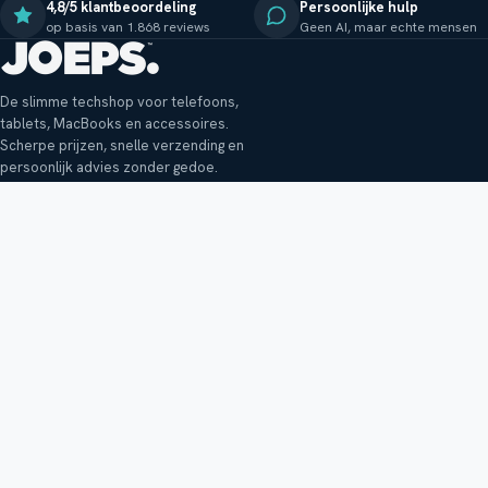
4,8/5 klantbeoordeling
Persoonlijke hulp
op basis van 1.868 reviews
Geen AI, maar echte mensen
De slimme techshop voor telefoons,
tablets, MacBooks en accessoires.
Scherpe prijzen, snelle verzending en
persoonlijk advies zonder gedoe.
Klantenservice
Shop
Veelgestelde vragen
Smartphones
Bezorging
Tablets
Retouren en garantie
Audio
Betaalmethoden
Accessoires
Bestellen en betalen
Buitenkansjes
Reviewbeleid
Alle producten
Tips, vragen of klachten?