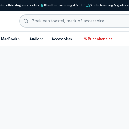
 dezelfde dag verzonden!
Klantbeoordeling 4,8 uit 5
Snelle levering & gratis 
Zoeken
& MacBook
Audio
Accessoires
% Buitenkansjes