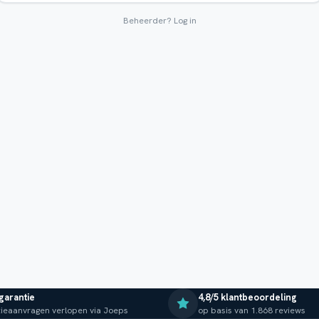
Beheerder?
Log in
 garantie
4,8/5 klantbeoordeling
ieaanvragen verlopen via Joeps
op basis van 1.868 reviews