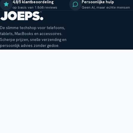
4,8/5 klantbeoordeling
Persoonlijke hulp
op basis van 1.868 reviews
Geen AI, maar echte mensen
De slimme techshop voor telefoons,
tablets, MacBooks en accessoires.
Scherpe prijzen, snelle verzending en
persoonlijk advies zonder gedoe.
Klantenservice
Shop
Veelgestelde vragen
Smartphones
Bezorging
Tablets
Retouren en garantie
Audio
Betaalmethoden
Accessoires
Bestellen en betalen
Buitenkansjes
Reviewbeleid
Alle producten
Tips, vragen of klachten?