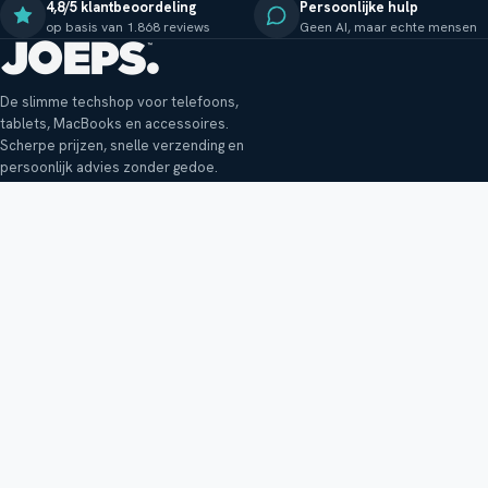
4,8/5 klantbeoordeling
Persoonlijke hulp
op basis van 1.868 reviews
Geen AI, maar echte mensen
De slimme techshop voor telefoons,
tablets, MacBooks en accessoires.
Scherpe prijzen, snelle verzending en
persoonlijk advies zonder gedoe.
Klantenservice
Shop
Veelgestelde vragen
Smartphones
Bezorging
Tablets
Retouren en garantie
Audio
Betaalmethoden
Accessoires
Bestellen en betalen
Buitenkansjes
Reviewbeleid
Alle producten
Tips, vragen of klachten?