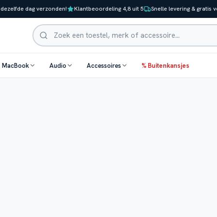
 dezelfde dag verzonden!
Klantbeoordeling 4,8 uit 5
Snelle levering & gratis 
Zoeken
& MacBook
Audio
Accessoires
% Buitenkansjes