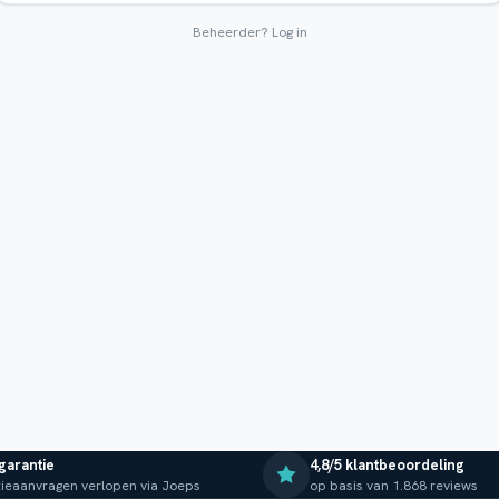
Beheerder?
Log in
 garantie
4,8/5 klantbeoordeling
ieaanvragen verlopen via Joeps
op basis van 1.868 reviews