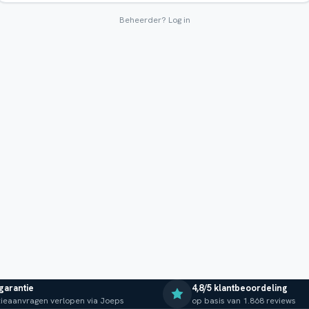
Beheerder?
Log in
 garantie
4,8/5 klantbeoordeling
ieaanvragen verlopen via Joeps
op basis van 1.868 reviews