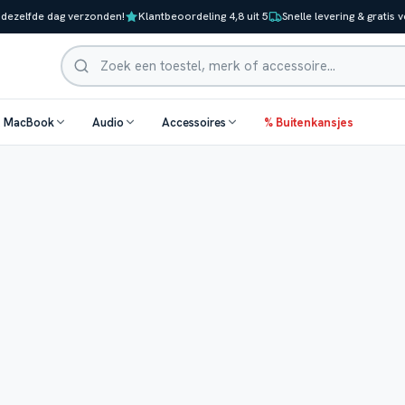
 dezelfde dag verzonden!
Klantbeoordeling 4,8 uit 5
Snelle levering & gratis 
Zoeken
& MacBook
Audio
Accessoires
% Buitenkansjes