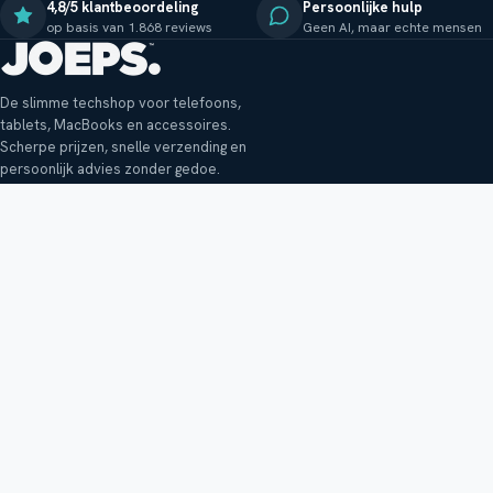
4,8/5 klantbeoordeling
Persoonlijke hulp
op basis van 1.868 reviews
Geen AI, maar echte mensen
De slimme techshop voor telefoons,
tablets, MacBooks en accessoires.
Scherpe prijzen, snelle verzending en
persoonlijk advies zonder gedoe.
Klantenservice
Shop
Veelgestelde vragen
Smartphones
Bezorging
Tablets
Retouren en garantie
Audio
Betaalmethoden
Accessoires
Bestellen en betalen
Buitenkansjes
Reviewbeleid
Alle producten
Tips, vragen of klachten?