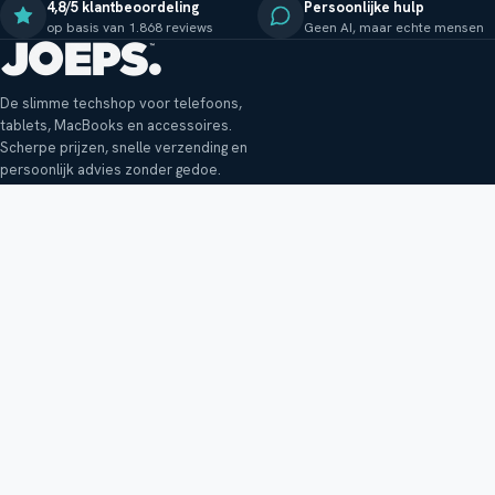
4,8/5 klantbeoordeling
Persoonlijke hulp
op basis van 1.868 reviews
Geen AI, maar echte mensen
De slimme techshop voor telefoons,
tablets, MacBooks en accessoires.
Scherpe prijzen, snelle verzending en
persoonlijk advies zonder gedoe.
Klantenservice
Shop
Veelgestelde vragen
Smartphones
Bezorging
Tablets
Retouren en garantie
Audio
Betaalmethoden
Accessoires
Bestellen en betalen
Buitenkansjes
Reviewbeleid
Alle producten
Tips, vragen of klachten?