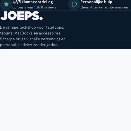
4,8/5 klantbeoordeling
Persoonlijke hulp
op basis van 1.868 reviews
Geen AI, maar echte mensen
De slimme techshop voor telefoons,
tablets, MacBooks en accessoires.
Scherpe prijzen, snelle verzending en
persoonlijk advies zonder gedoe.
Klantenservice
Shop
Veelgestelde vragen
Smartphones
Bezorging
Tablets
Retouren en garantie
Audio
Betaalmethoden
Accessoires
Bestellen en betalen
Buitenkansjes
Reviewbeleid
Alle producten
Tips, vragen of klachten?