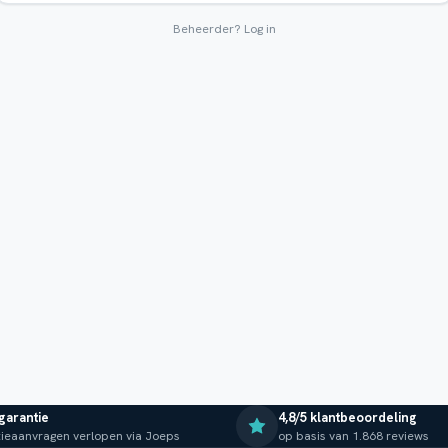
Beheerder?
Log in
 garantie
4,8/5 klantbeoordeling
ieaanvragen verlopen via Joeps
op basis van 1.868 reviews