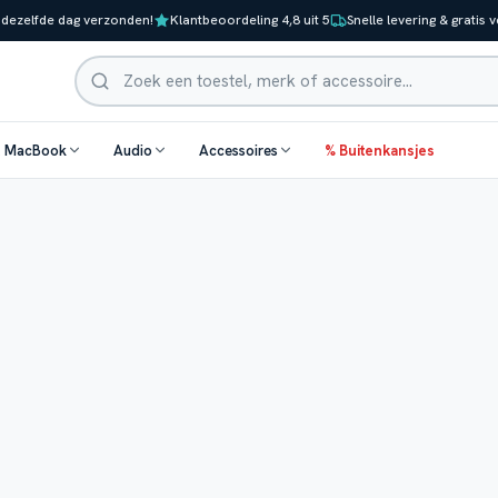
 dezelfde dag verzonden!
Klantbeoordeling 4,8 uit 5
Snelle levering & gratis 
Zoeken
& MacBook
Audio
Accessoires
% Buitenkansjes