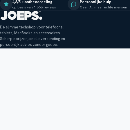
4,8/5 klantbeoordeling
Persoonlijke hulp
op basis van 1.868 reviews
Geen AI, maar echte mensen
De slimme techshop voor telefoons,
tablets, MacBooks en accessoires.
Scherpe prijzen, snelle verzending en
persoonlijk advies zonder gedoe.
Klantenservice
Shop
Veelgestelde vragen
Smartphones
Bezorging
Tablets
Retouren en garantie
Audio
Betaalmethoden
Accessoires
Bestellen en betalen
Buitenkansjes
Reviewbeleid
Alle producten
Tips, vragen of klachten?