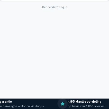
Beheerder?
Log in
 garantie
4,8/5 klantbeoordeling
ieaanvragen verlopen via Joeps
op basis van 1.868 reviews