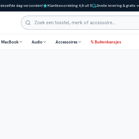
 dezelfde dag verzonden!
Klantbeoordeling 4,8 uit 5
Snelle levering & gratis 
Zoeken
& MacBook
Audio
Accessoires
% Buitenkansjes