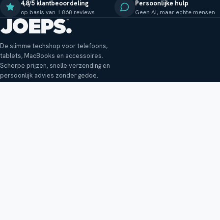
4,8/5 klantbeoordeling
Persoonlijke hulp
op basis van 1.868 reviews
Geen AI, maar echte mensen
De slimme techshop voor telefoons,
tablets, MacBooks en accessoires.
Scherpe prijzen, snelle verzending en
persoonlijk advies zonder gedoe.
Klantenservice
Shop
Veelgestelde vragen
Smartphones
Bezorging
Tablets
Retouren en garantie
Audio
Betaalmethoden
Accessoires
Bestellen en betalen
Buitenkansjes
Reviewbeleid
Alle producten
Tips, vragen of klachten?