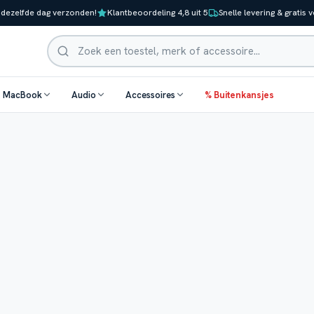
 dezelfde dag verzonden!
Klantbeoordeling 4,8 uit 5
Snelle levering & gratis 
Zoeken
& MacBook
Audio
Accessoires
% Buitenkansjes