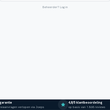
Beheerder?
Log in
 garantie
4,8/5 klantbeoordeling
ieaanvragen verlopen via Joeps
op basis van 1.868 reviews