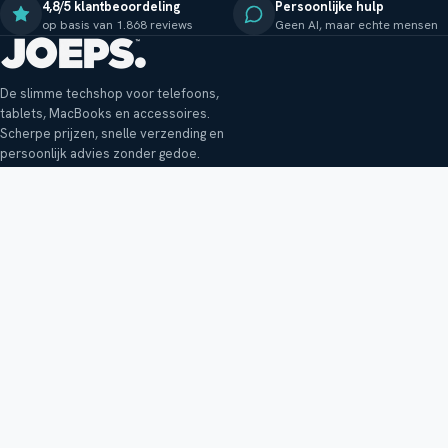
4,8/5 klantbeoordeling
Persoonlijke hulp
op basis van 1.868 reviews
Geen AI, maar echte mensen
De slimme techshop voor telefoons,
tablets, MacBooks en accessoires.
Scherpe prijzen, snelle verzending en
persoonlijk advies zonder gedoe.
Klantenservice
Shop
Veelgestelde vragen
Smartphones
Bezorging
Tablets
Retouren en garantie
Audio
Betaalmethoden
Accessoires
Bestellen en betalen
Buitenkansjes
Reviewbeleid
Alle producten
Tips, vragen of klachten?