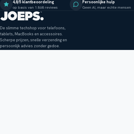
4,8/5 klantbeoordeling
Persoonlijke hulp
op basis van 1.868 reviews
Geen AI, maar echte mensen
De slimme techshop voor telefoons,
tablets, MacBooks en accessoires.
Scherpe prijzen, snelle verzending en
persoonlijk advies zonder gedoe.
Klantenservice
Shop
Veelgestelde vragen
Smartphones
Bezorging
Tablets
Retouren en garantie
Audio
Betaalmethoden
Accessoires
Bestellen en betalen
Buitenkansjes
Reviewbeleid
Alle producten
Tips, vragen of klachten?