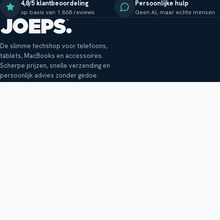
4,8/5 klantbeoordeling
Persoonlijke hulp
op basis van 1.868 reviews
Geen AI, maar echte mensen
De slimme techshop voor telefoons,
tablets, MacBooks en accessoires.
Scherpe prijzen, snelle verzending en
persoonlijk advies zonder gedoe.
Klantenservice
Shop
Veelgestelde vragen
Smartphones
Bezorging
Tablets
Retouren en garantie
Audio
Betaalmethoden
Accessoires
Bestellen en betalen
Buitenkansjes
Reviewbeleid
Alle producten
Tips, vragen of klachten?