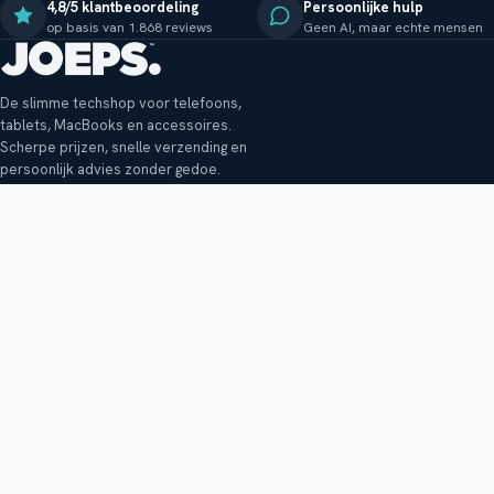
4,8/5 klantbeoordeling
Persoonlijke hulp
op basis van 1.868 reviews
Geen AI, maar echte mensen
De slimme techshop voor telefoons,
tablets, MacBooks en accessoires.
Scherpe prijzen, snelle verzending en
persoonlijk advies zonder gedoe.
Klantenservice
Shop
Veelgestelde vragen
Smartphones
Bezorging
Tablets
Retouren en garantie
Audio
Betaalmethoden
Accessoires
Bestellen en betalen
Buitenkansjes
Reviewbeleid
Alle producten
Tips, vragen of klachten?