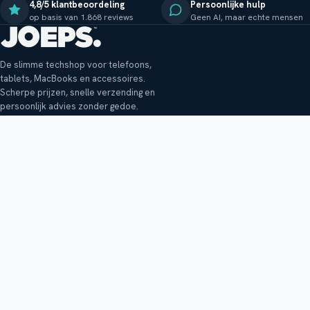
4,8/5 klantbeoordeling
Persoonlijke hulp
op basis van 1.868 reviews
Geen AI, maar echte mensen
De slimme techshop voor telefoons,
tablets, MacBooks en accessoires.
Scherpe prijzen, snelle verzending en
persoonlijk advies zonder gedoe.
Klantenservice
Shop
Veelgestelde vragen
Smartphones
Bezorging
Tablets
Retouren en garantie
Audio
Betaalmethoden
Accessoires
Bestellen en betalen
Buitenkansjes
Reviewbeleid
Alle producten
Tips, vragen of klachten?