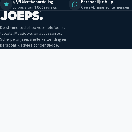
4,8/5 klantbeoordeling
Persoonlijke hulp
op basis van 1.868 reviews
Geen AI, maar echte mensen
De slimme techshop voor telefoons,
tablets, MacBooks en accessoires.
Scherpe prijzen, snelle verzending en
persoonlijk advies zonder gedoe.
Klantenservice
Shop
Veelgestelde vragen
Smartphones
Bezorging
Tablets
Retouren en garantie
Audio
Betaalmethoden
Accessoires
Bestellen en betalen
Buitenkansjes
Reviewbeleid
Alle producten
Tips, vragen of klachten?