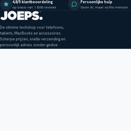
4,8/5 klantbeoordeling
Persoonlijke hulp
op basis van 1.868 reviews
Geen AI, maar echte mensen
De slimme techshop voor telefoons,
tablets, MacBooks en accessoires.
Scherpe prijzen, snelle verzending en
persoonlijk advies zonder gedoe.
Klantenservice
Shop
Veelgestelde vragen
Smartphones
Bezorging
Tablets
Retouren en garantie
Audio
Betaalmethoden
Accessoires
Bestellen en betalen
Buitenkansjes
Reviewbeleid
Alle producten
Tips, vragen of klachten?