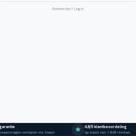
Beheerder?
Log in
 garantie
4,8/5 klantbeoordeling
ieaanvragen verlopen via Joeps
op basis van 1.868 reviews