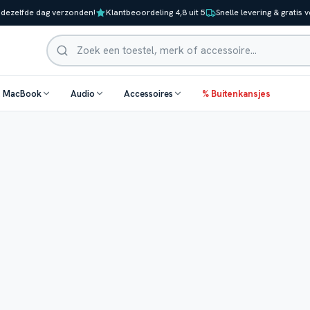
 dezelfde dag verzonden!
Klantbeoordeling 4,8 uit 5
Snelle levering & gratis 
Zoeken
& MacBook
Audio
Accessoires
% Buitenkansjes