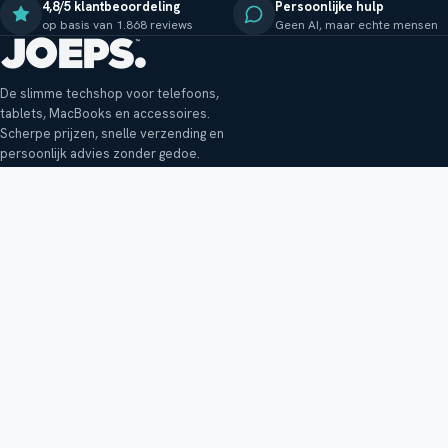
4,8/5 klantbeoordeling
Persoonlijke hulp
op basis van 1.868 reviews
Geen AI, maar echte mensen
De slimme techshop voor telefoons,
tablets, MacBooks en accessoires.
Scherpe prijzen, snelle verzending en
persoonlijk advies zonder gedoe.
Klantenservice
Shop
Veelgestelde vragen
Smartphones
Bezorging
Tablets
Retouren en garantie
Audio
Betaalmethoden
Accessoires
Bestellen en betalen
Buitenkansjes
Reviewbeleid
Alle producten
Tips, vragen of klachten?