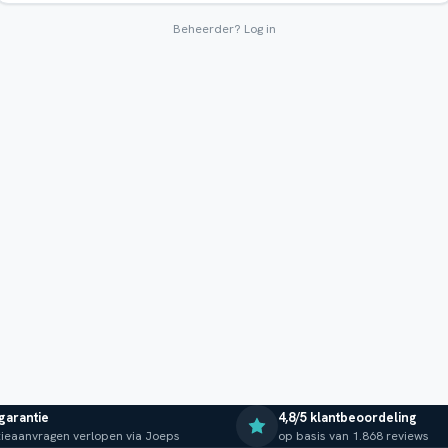
Beheerder?
Log in
 garantie
4,8/5 klantbeoordeling
ieaanvragen verlopen via Joeps
op basis van 1.868 reviews