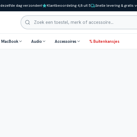
 dezelfde dag verzonden!
Klantbeoordeling 4,8 uit 5
Snelle levering & gratis 
Zoeken
& MacBook
Audio
Accessoires
% Buitenkansjes