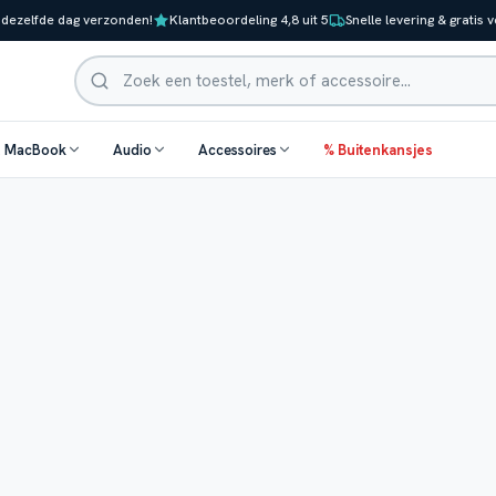
 dezelfde dag verzonden!
Klantbeoordeling 4,8 uit 5
Snelle levering & gratis 
Zoeken
& MacBook
Audio
Accessoires
% Buitenkansjes