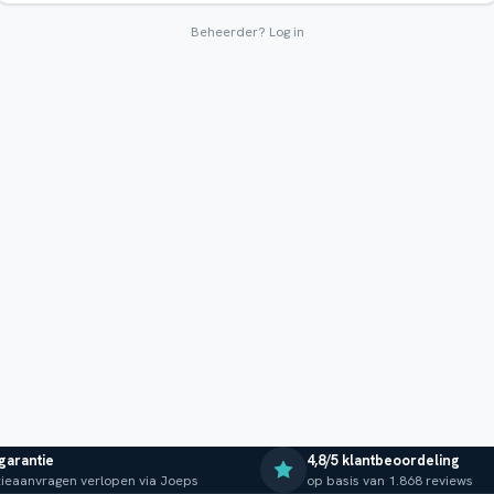
Beheerder?
Log in
 garantie
4,8/5 klantbeoordeling
ieaanvragen verlopen via Joeps
op basis van 1.868 reviews