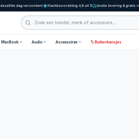
 dezelfde dag verzonden!
Klantbeoordeling 4,8 uit 5
Snelle levering & gratis 
Zoeken
& MacBook
Audio
Accessoires
% Buitenkansjes