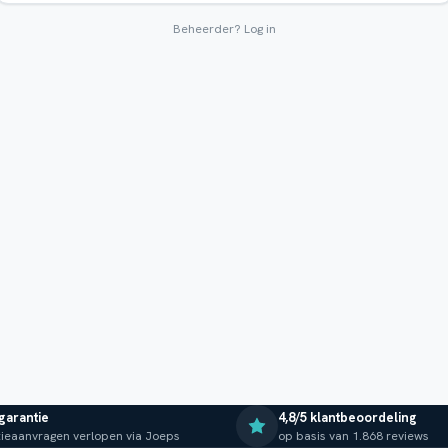
Beheerder?
Log in
 garantie
4,8/5 klantbeoordeling
ieaanvragen verlopen via Joeps
op basis van 1.868 reviews