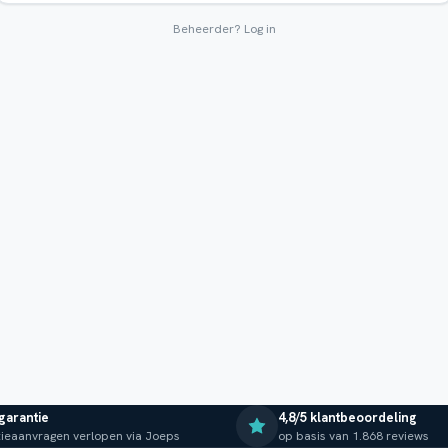
Beheerder?
Log in
 garantie
4,8/5 klantbeoordeling
ieaanvragen verlopen via Joeps
op basis van 1.868 reviews