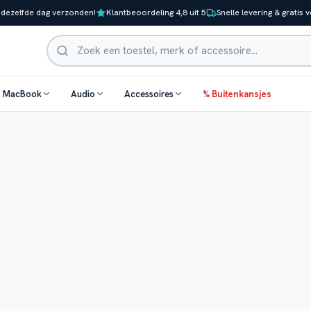
 dezelfde dag verzonden!
Klantbeoordeling 4,8 uit 5
Snelle levering & gratis 
Zoeken
& MacBook
Audio
Accessoires
% Buitenkansjes