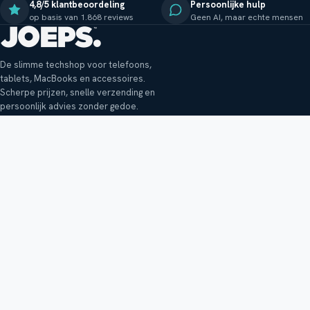
4,8/5 klantbeoordeling
Persoonlijke hulp
op basis van 1.868 reviews
Geen AI, maar echte mensen
De slimme techshop voor telefoons,
tablets, MacBooks en accessoires.
Scherpe prijzen, snelle verzending en
persoonlijk advies zonder gedoe.
Klantenservice
Shop
Veelgestelde vragen
Smartphones
Bezorging
Tablets
Retouren en garantie
Audio
Betaalmethoden
Accessoires
Bestellen en betalen
Buitenkansjes
Reviewbeleid
Alle producten
Tips, vragen of klachten?