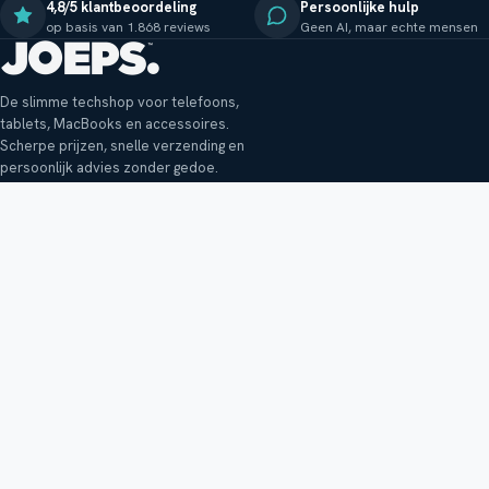
4,8/5 klantbeoordeling
Persoonlijke hulp
op basis van 1.868 reviews
Geen AI, maar echte mensen
De slimme techshop voor telefoons,
tablets, MacBooks en accessoires.
Scherpe prijzen, snelle verzending en
persoonlijk advies zonder gedoe.
Klantenservice
Shop
Veelgestelde vragen
Smartphones
Bezorging
Tablets
Retouren en garantie
Audio
Betaalmethoden
Accessoires
Bestellen en betalen
Buitenkansjes
Reviewbeleid
Alle producten
Tips, vragen of klachten?