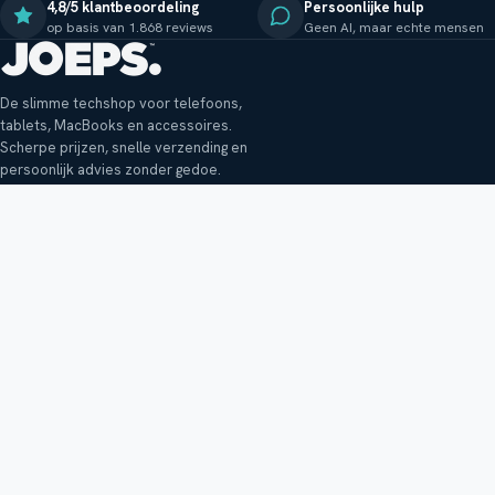
4,8/5 klantbeoordeling
Persoonlijke hulp
op basis van 1.868 reviews
Geen AI, maar echte mensen
De slimme techshop voor telefoons,
tablets, MacBooks en accessoires.
Scherpe prijzen, snelle verzending en
persoonlijk advies zonder gedoe.
Klantenservice
Shop
Veelgestelde vragen
Smartphones
Bezorging
Tablets
Retouren en garantie
Audio
Betaalmethoden
Accessoires
Bestellen en betalen
Buitenkansjes
Reviewbeleid
Alle producten
Tips, vragen of klachten?