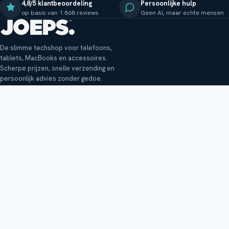
4,8/5 klantbeoordeling
Persoonlijke hulp
op basis van 1.868 reviews
Geen AI, maar echte mensen
De slimme techshop voor telefoons,
tablets, MacBooks en accessoires.
Scherpe prijzen, snelle verzending en
persoonlijk advies zonder gedoe.
Klantenservice
Shop
Veelgestelde vragen
Smartphones
Bezorging
Tablets
Retouren en garantie
Audio
Betaalmethoden
Accessoires
Bestellen en betalen
Buitenkansjes
Reviewbeleid
Alle producten
Tips, vragen of klachten?