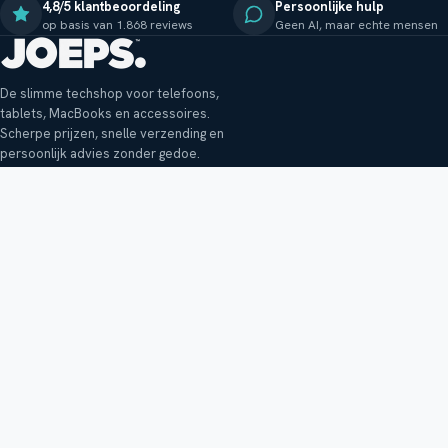
4,8/5 klantbeoordeling
Persoonlijke hulp
op basis van 1.868 reviews
Geen AI, maar echte mensen
De slimme techshop voor telefoons,
tablets, MacBooks en accessoires.
Scherpe prijzen, snelle verzending en
persoonlijk advies zonder gedoe.
Klantenservice
Shop
Veelgestelde vragen
Smartphones
Bezorging
Tablets
Retouren en garantie
Audio
Betaalmethoden
Accessoires
Bestellen en betalen
Buitenkansjes
Reviewbeleid
Alle producten
Tips, vragen of klachten?