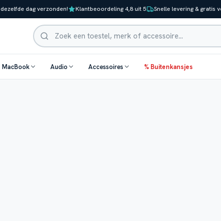
 dezelfde dag verzonden!
Klantbeoordeling 4,8 uit 5
Snelle levering & gratis 
Zoeken
& MacBook
Audio
Accessoires
% Buitenkansjes