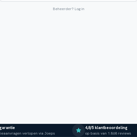
Beheerder?
Log in
 garantie
4,8/5 klantbeoordeling
ieaanvragen verlopen via Joeps
op basis van 1.868 reviews