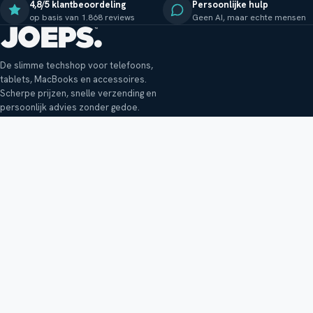
4,8/5 klantbeoordeling
Persoonlijke hulp
op basis van 1.868 reviews
Geen AI, maar echte mensen
De slimme techshop voor telefoons,
tablets, MacBooks en accessoires.
Scherpe prijzen, snelle verzending en
persoonlijk advies zonder gedoe.
Klantenservice
Shop
Veelgestelde vragen
Smartphones
Bezorging
Tablets
Retouren en garantie
Audio
Betaalmethoden
Accessoires
Bestellen en betalen
Buitenkansjes
Reviewbeleid
Alle producten
Tips, vragen of klachten?